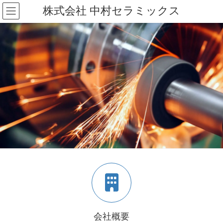
コ
ナ
株式会社 中村セラミックス
ン
ビ
テ
ゲ
ン
ー
ツ
シ
へ
ョ
ス
ン
キ
に
ッ
移
プ
動
会社概要